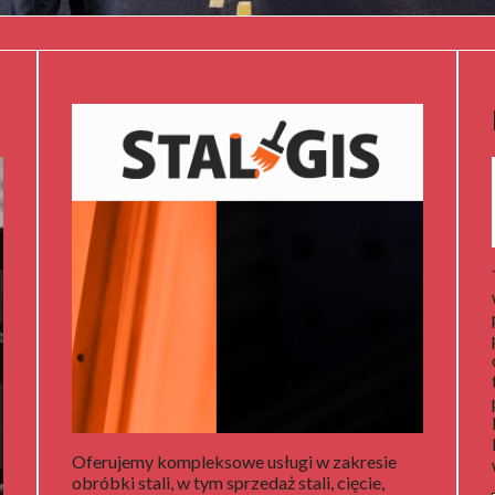
Oferujemy kompleksowe usługi w zakresie
obróbki stali, w tym sprzedaż stali, cięcie,