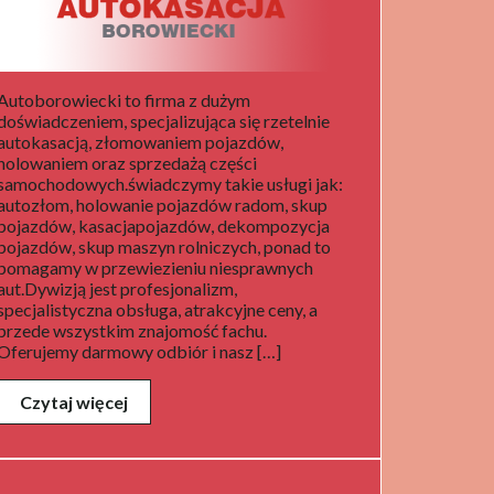
Autoborowiecki to firma z dużym
doświadczeniem, specjalizująca się rzetelnie
autokasacją, złomowaniem pojazdów,
holowaniem oraz sprzedażą części
samochodowych.świadczymy takie usługi jak:
autozłom, holowanie pojazdów radom, skup
pojazdów, kasacjapojazdów, dekompozycja
pojazdów, skup maszyn rolniczych, ponad to
pomagamy w przewiezieniu niesprawnych
aut.Dywizją jest profesjonalizm,
specjalistyczna obsługa, atrakcyjne ceny, a
przede wszystkim znajomość fachu.
Oferujemy darmowy odbiór i nasz […]
Czytaj więcej